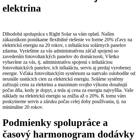
elektrina
Dlhodobá spolupráca s Right Solar sa vám oplatí. Našim
zákazníkom ponúkame flexibilné riešenie vo forme 20% zľavy na
elektrickú energiu na 20 rokov, s inštaláciou solárnych panelov
zdarma. Vyriešime za vás administratívnu záťaž spojenú so
zavedením fotovoltaických panelov do domácnosti, Všetko
vybavíme za vás, tj. administratívu spojenú s inštaláciou
fotovoltaických panelov, ich inštaláciu, servis aj predaj vyrobenej
energie. Vďaka fotovoltaickým systémom sa natrvalo oslobodíte od
neustále rastúcich cien za elektrickú energiu. Solárne systémy
zafixujú cenu za elektrinu a maximum svojho výkonu dosahujú
počas dňa, kedy je dopyt, a teda aj cena za energiu najvyššia. Vaše
náklady na elektrickú energiu sa znížia až o 20%. K tomu vám
poskytneme servis a záruku počas celej doby používania, tj. na
minimálne 20 rokov.
Podmienky spolupráce a
časový harmonogram dodávky