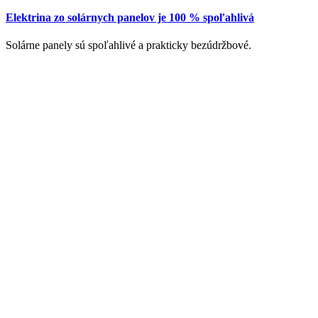
Elektrina zo solárnych panelov je 100 % spoľahlivá
Solárne panely sú spoľahlivé a prakticky bezúdržbové.