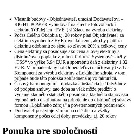
Vlastník budovy - Objednávateľ, umožní Dodávateľovi –
RIGHT POWER vybudovať̌ na streche fotovoltaickú
elektráreň̌ (ďalej len „FVE“) slúžiacu na výrobu elektriny
Počas Celého Obdobia t.j. 20 rokov platí Objednávateľ za
elektrinu vyrobenú z FVE rovnakú cenu, ako by platil za
elektrinu odobranú zo siete, so zľavou 20% z celkovej ceny
Cena elektriny sa posudzuje ako cena silovej elektriny a
distribučných poplatkov, mimo Tarifu za Systémové služby
„TSS“ vo výške 5,94 EUR a spotrebnú daň z elektriny 1,32
EUR. V prípade ak by bol Odberateľovi naúčtovaný tzv. G-
Komponent za výrobu elektriny z Lokálneho zdroja, v tom
prípade bude táto položka zohľadnená aj vo fakturácii.
Časový harmonogram – dodávka a inštalácia je 10 týždňov
od podpisu zmluvy, táto doba sa však môže predĺžiť o
vydanie kladného statického posudku a kladného stanoviska
regionálneho distribútora na pripojenie do distribučnej sústavy
formou „Lokálneho zdroja“ a poveternostných podmienok
Dodávateľ poskytuje záruku na celé dielo a všetky
komponenty počas celej doby prevádzky, t.j. 20 rokov
Ponuka pre spoločnosti