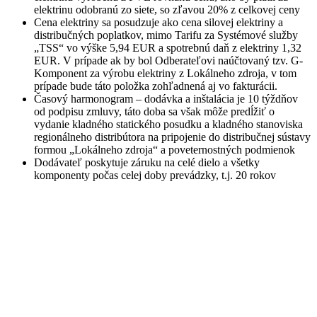
elektrinu odobranú zo siete, so zľavou 20% z celkovej ceny
Cena elektriny sa posudzuje ako cena silovej elektriny a
distribučných poplatkov, mimo Tarifu za Systémové služby
„TSS“ vo výške 5,94 EUR a spotrebnú daň z elektriny 1,32
EUR. V prípade ak by bol Odberateľovi naúčtovaný tzv. G-
Komponent za výrobu elektriny z Lokálneho zdroja, v tom
prípade bude táto položka zohľadnená aj vo fakturácii.
Časový harmonogram – dodávka a inštalácia je 10 týždňov
od podpisu zmluvy, táto doba sa však môže predĺžiť o
vydanie kladného statického posudku a kladného stanoviska
regionálneho distribútora na pripojenie do distribučnej sústavy
formou „Lokálneho zdroja“ a poveternostných podmienok
Dodávateľ poskytuje záruku na celé dielo a všetky
komponenty počas celej doby prevádzky, t.j. 20 rokov