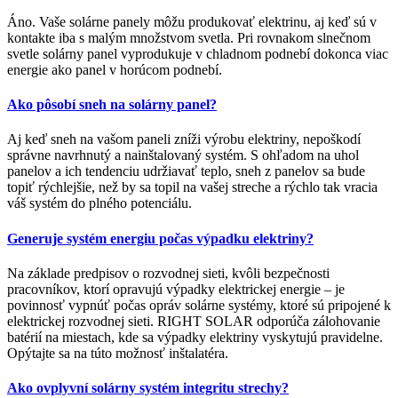
Áno. Vaše solárne panely môžu produkovať elektrinu, aj keď sú v
kontakte iba s malým množstvom svetla. Pri rovnakom slnečnom
svetle solárny panel vyprodukuje v chladnom podnebí dokonca viac
energie ako panel v horúcom podnebí.
Ako pôsobí sneh na solárny panel?
Aj keď sneh na vašom paneli zníži výrobu elektriny, nepoškodí
správne navrhnutý a nainštalovaný systém. S ohľadom na uhol
panelov a ich tendenciu udržiavať teplo, sneh z panelov sa bude
topiť rýchlejšie, než by sa topil na vašej streche a rýchlo tak vracia
váš systém do plného potenciálu.
Generuje systém energiu počas výpadku elektriny?
Na základe predpisov o rozvodnej sieti, kvôli bezpečnosti
pracovníkov, ktorí opravujú výpadky elektrickej energie – je
povinnosť vypnúť počas opráv solárne systémy, ktoré sú pripojené k
elektrickej rozvodnej sieti. RIGHT SOLAR odporúča zálohovanie
batérií na miestach, kde sa výpadky elektriny vyskytujú pravidelne.
Opýtajte sa na túto možnosť inštalatéra.
Ako ovplyvní solárny systém integritu strechy?