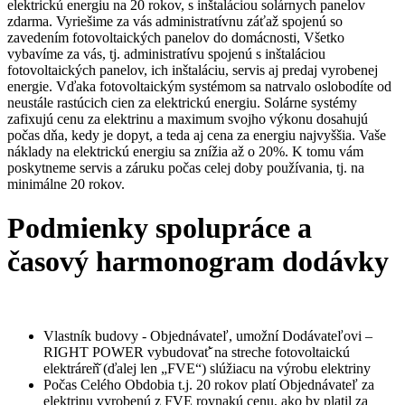
elektrickú energiu na 20 rokov, s inštaláciou solárnych panelov
zdarma. Vyriešime za vás administratívnu záťaž spojenú so
zavedením fotovoltaických panelov do domácnosti, Všetko
vybavíme za vás, tj. administratívu spojenú s inštaláciou
fotovoltaických panelov, ich inštaláciu, servis aj predaj vyrobenej
energie. Vďaka fotovoltaickým systémom sa natrvalo oslobodíte od
neustále rastúcich cien za elektrickú energiu. Solárne systémy
zafixujú cenu za elektrinu a maximum svojho výkonu dosahujú
počas dňa, kedy je dopyt, a teda aj cena za energiu najvyššia. Vaše
náklady na elektrickú energiu sa znížia až o 20%. K tomu vám
poskytneme servis a záruku počas celej doby používania, tj. na
minimálne 20 rokov.
Podmienky spolupráce a
časový harmonogram dodávky
Vlastník budovy - Objednávateľ, umožní Dodávateľovi –
RIGHT POWER vybudovať̌ na streche fotovoltaickú
elektráreň̌ (ďalej len „FVE“) slúžiacu na výrobu elektriny
Počas Celého Obdobia t.j. 20 rokov platí Objednávateľ za
elektrinu vyrobenú z FVE rovnakú cenu, ako by platil za