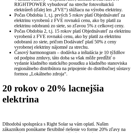
RIGHTPOWER vybudovať na streche fotovoltaickú
elektráreň (ďalej len „FVE“) slúžiacu na výrobu elektriny.
Počas Obdobia 1, t.j. prvých 5 rokov platí Objednávateľ za
elektrinu vyrobenú z FVE rovnakú cenu, ako by platil za
elektrinu odobranú zo siete, so zľavou 5% z celkovej ceny.
Počas Obdobia 2, t.j. 15 rokov platí Objednávateľ za elektrinu
vyrobenú z FVE rovnakú cenu, ako by platil za elektrinu
odobranú zo siete, pričom Dodávateľ platí 50% z ceny
vyrobenej elektriny nájomné za strechu.
Časový harmonogram – dodávka a inštalácia je 10 týždňov
od podpisu zmluvy, táto doba sa však môže predĺžiť o
vydanie kladného statického posudku a kladného stanoviska
regionálneho distribútora na pripojenie do distribučnej sústavy
formou „Lokálneho zdroja“.
20 rokov o 20% lacnejšia
elektrina
Dlhodobá spolupráca s Right Solar sa vám oplatí. Našim
zákazníkom ponúkame flexibilné riešenie vo forme 20% zľavy na