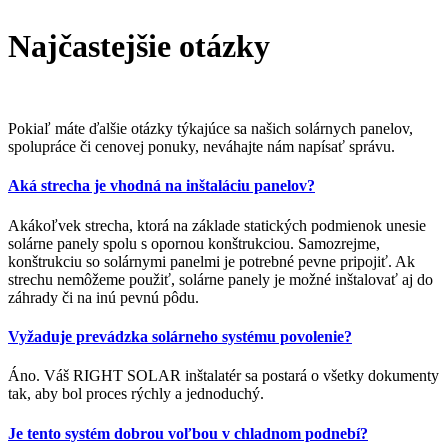
Najčastejšie otázky
Pokiaľ máte ďalšie otázky týkajúce sa našich solárnych panelov,
spolupráce či cenovej ponuky, neváhajte nám napísať správu.
Aká strecha je vhodná na inštaláciu panelov?
Akákoľvek strecha, ktorá na základe statických podmienok unesie
solárne panely spolu s opornou konštrukciou. Samozrejme,
konštrukciu so solárnymi panelmi je potrebné pevne pripojiť. Ak
strechu nemôžeme použiť, solárne panely je možné inštalovať aj do
záhrady či na inú pevnú pôdu.
Vyžaduje prevádzka solárneho systému povolenie?
Áno. Váš RIGHT SOLAR inštalatér sa postará o všetky dokumenty
tak, aby bol proces rýchly a jednoduchý.
Je tento systém dobrou voľbou v chladnom podnebí?