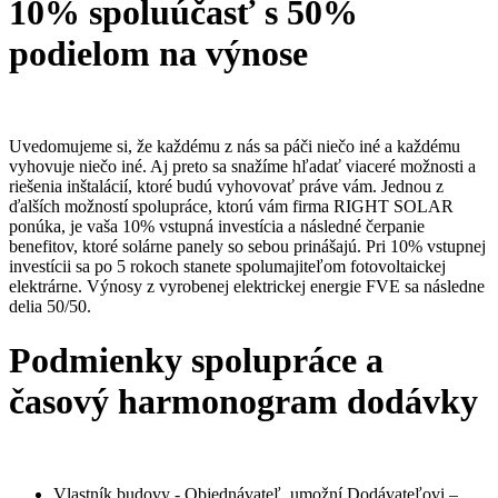
10% spoluúčasť s 50%
podielom na výnose
Uvedomujeme si, že každému z nás sa páči niečo iné a každému
vyhovuje niečo iné. Aj preto sa snažíme hľadať viaceré možnosti a
riešenia inštalácií, ktoré budú vyhovovať práve vám. Jednou z
ďalších možností spolupráce, ktorú vám firma RIGHT SOLAR
ponúka, je vaša 10% vstupná investícia a následné čerpanie
benefitov, ktoré solárne panely so sebou prinášajú. Pri 10% vstupnej
investícii sa po 5 rokoch stanete spolumajiteľom fotovoltaickej
elektrárne. Výnosy z vyrobenej elektrickej energie FVE sa následne
delia 50/50.
Podmienky spolupráce a
časový harmonogram dodávky
Vlastník budovy - Objednávateľ, umožní Dodávateľovi –