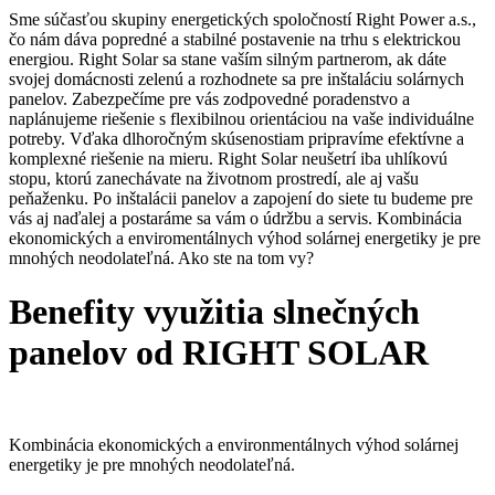
Sme súčasťou skupiny energetických spoločností Right Power a.s.,
čo nám dáva popredné a stabilné postavenie na trhu s elektrickou
energiou. Right Solar sa stane vaším silným partnerom, ak dáte
svojej domácnosti zelenú a rozhodnete sa pre inštaláciu solárnych
panelov. Zabezpečíme pre vás zodpovedné poradenstvo a
naplánujeme riešenie s flexibilnou orientáciou na vaše individuálne
potreby. Vďaka dlhoročným skúsenostiam pripravíme efektívne a
komplexné riešenie na mieru. Right Solar neušetrí iba uhlíkovú
stopu, ktorú zanechávate na životnom prostredí, ale aj vašu
peňaženku. Po inštalácii panelov a zapojení do siete tu budeme pre
vás aj naďalej a postaráme sa vám o údržbu a servis. Kombinácia
ekonomických a enviromentálnych výhod solárnej energetiky je pre
mnohých neodolateľná. Ako ste na tom vy?
Benefity využitia slnečných
panelov od RIGHT SOLAR
Kombinácia ekonomických a environmentálnych výhod solárnej
energetiky je pre mnohých neodolateľná.