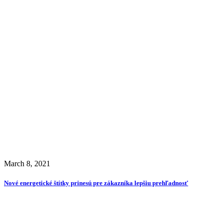
March 8, 2021
Nové energetické štítky prinesú pre zákazníka lepšiu prehľadnosť